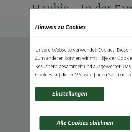
Haubis
– In der Fam
Hinweis zu Cookies
Produkte
Backstuben
Einkaufen
Unt
Unsere Webseite verwendet Cookies. Diese hab
Powidlgolatsche
Zum anderen können wir mit Hilfe der Cookie
Besuchern gesammelt und ausgewertet. Das Ei
112g
Cookies auf dieser Website finden Sie in unse
Feinsplittriger Plunderteig mit butterzartem Biss 
Powidlfülle – ein Genuss, verfeinert mit Mehl u
Einstellungen
Perfekt für alle, die es süß und fruchtig mögen.
Zutaten
Alle Cookies ablehnen