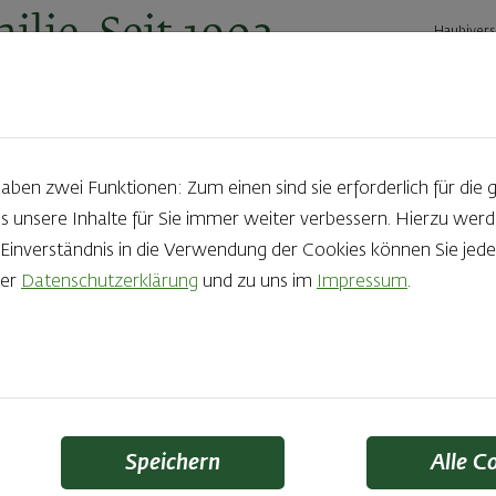
ilie. Seit 1902.
Haubivers
ernehmen
Geschäftskunden
Karriere
Kontakt
Ak
en zwei Funktionen: Zum einen sind sie erforderlich für die 
s unsere Inhalte für Sie immer weiter verbessern. Hierzu we
nverständnis in die Verwendung der Cookies können Sie jeder
rer
Datenschutzerklärung
und zu uns im
Impressum
.
trifft auf fruchtige
nd Butter aus Österreich.
Speichern
Alle C