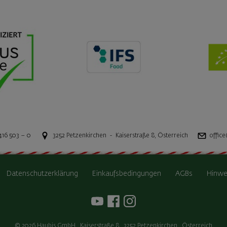
416 503 – 0
3252
Petzenkirchen
-
Kaiserstraße 8
,
Österreich
office
Datenschutzerklärung
Einkaufsbedingungen
AGBs
Hinwe
© 2026
Haubis GmbH
,
Kaiserstraße 8
,
3252
Petzenkirchen
,
Österreich