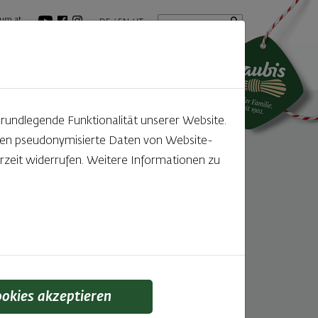
Startseite
Suchbegriff
um.at
DE
EN
IT
tuelles
GenussBlog
grundlegende Funktionalität unserer Website.
rden pseudonymisierte Daten von Website-
zeit widerrufen. Weitere Informationen zu
ookies akzeptieren