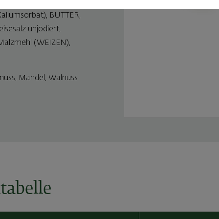
umen, Zucker, Glukose-
Kaliumsorbat), BUTTER,
esalz unjodiert,
Malzmehl (WEIZEN),
nuss, Mandel, Walnuss
tabelle