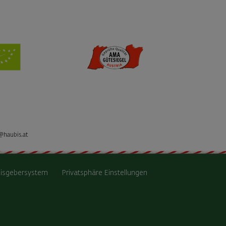
@haubis.at
isgebersystem
Privatsphäre Einstellungen