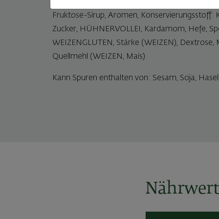
Zutaten: WEIZENMEHL, Powidlfülle (36%) (Pfla
Fruktose-Sirup, Aromen, Konservierungsstoff: 
Zucker, HÜHNERVOLLEI, Kardamom, Hefe, Speis
WEIZENGLUTEN, Stärke (WEIZEN), Dextrose, 
Quellmehl (WEIZEN, Mais)
Kann Spuren enthalten von: Sesam, Soja, Hasel
Nährwert