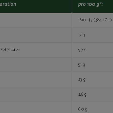
aration
pro 100 g*:
1610 kJ / (384 kCal)
17 g
 Fettsäuren
9,7 g
51 g
23 g
2,6 g
6,0 g