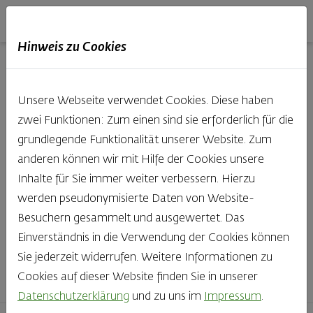
Haubis
DE
EN
IT
Hinweis zu Cookies
Unsere Produkte aus der
Unsere Webseite verwendet Cookies. Diese haben
Backstube entdecken
zwei Funktionen: Zum einen sind sie erforderlich für die
grundlegende Funktionalität unserer Website. Zum
Was gibt es Schöneres, als bei Brot & Gebäck die Qual
anderen können wir mit Hilfe der Cookies unsere
der Wahl zu haben? Noch dazu, wenn so großer Wert
Inhalte für Sie immer weiter verbessern. Hierzu
auf den kleinen, feinen Unterschied gelegt wird, wie bei
werden pseudonymisierte Daten von Website-
Haubis. Beste Zutaten und Handwerk, das seinen
Besuchern gesammelt und ausgewertet. Das
Namen auch verdient – das schmeckt man einfach!
Einverständnis in die Verwendung der Cookies können
Sie jederzeit widerrufen. Weitere Informationen zu
Finden Sie Ihr Lieblingsprodukt
Cookies auf dieser Website finden Sie in unserer
Datenschutzerklärung
und zu uns im
Impressum
.