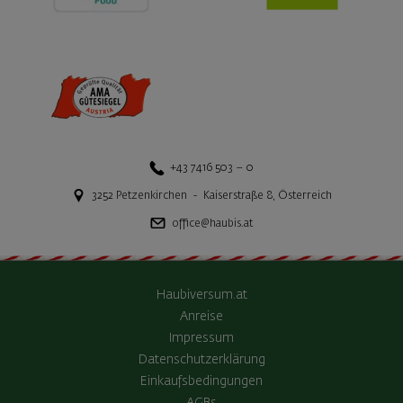
+43 7416 503 – 0
3252
Petzenkirchen
-
Kaiserstraße 8
,
Österreich
office@haubis.at
Haubiversum.at
Anreise
Impressum
Datenschutzerklärung
Einkaufsbedingungen