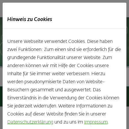
Haubis
DE
EN
IT
Hinweis zu Cookies
Unsere Webseite verwendet Cookies. Diese haben
zwei Funktionen: Zum einen sind sie erforderlich für die
grundlegende Funktionalität unserer Website. Zum
anderen können wir mit Hilfe der Cookies unsere
Inhalte für Sie immer weiter verbessern. Hierzu
Einzelhandelskaufmann:frau
werden pseudonymisierte Daten von Website-
Besuchern gesammelt und ausgewertet. Das
Haubis
Karriere
Lehre bei Haubis
Einverständnis in die Verwendung der Cookies können
Einzelhandelskaufmann:frau
Sie jederzeit widerrufen. Weitere Informationen zu
Cookies auf dieser Website finden Sie in unserer
Datenschutzerklärung
und zu uns im
Impressum
.
Einzelhandel – Verkauf im Backshop