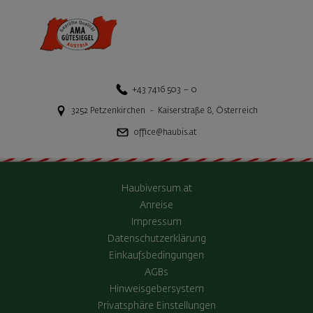
+43 7416 503 – 0
3252
Petzenkirchen
-
Kaiserstraße 8
,
Österreich
office@haubis.at
Haubiversum.at
Anreise
Impressum
Datenschutzerklärung
Einkaufsbedingungen
AGBs
Hinweisgebersystem
Privatsphäre Einstellungen