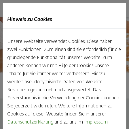
Haubis
DE
EN
IT
Hinweis zu Cookies
Unsere Webseite verwendet Cookies. Diese haben
zwei Funktionen: Zum einen sind sie erforderlich für die
grundlegende Funktionalität unserer Website. Zum
anderen können wir mit Hilfe der Cookies unsere
Inhalte für Sie immer weiter verbessern. Hierzu
werden pseudonymisierte Daten von Website-
Werde Teil von unserem Team im
Backe süße Köstlichkeiten in der
Ofenfrisches Brot & Gebäck von
Oder starte deine Karriere im
Wir freuen uns dich
Werde Bäcker bei Haubis
Lager oder in der Verpackung
Bereich Herstellung & Lager
Haubis Konditorei
kennenzulernen!
Haubis
Besuchern gesammelt und ausgewertet. Das
Einverständnis in die Verwendung der Cookies können
Sie jederzeit widerrufen. Weitere Informationen zu
Cookies auf dieser Website finden Sie in unserer
Produktionsmitarbeiter:in
Datenschutzerklärung
und zu uns im
Impressum
.
(m/w/d)