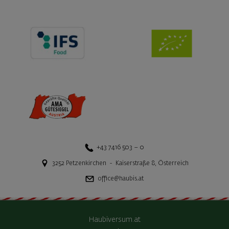
+43 7416 503 – 0
3252
Petzenkirchen
-
Kaiserstraße 8
,
Österreich
office@haubis.at
Haubiversum.at