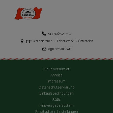
+43 7416 503 – 0
3252
Petzenkirchen
-
Kaiserstraße 8
,
Österreich
office@haubis.at
Haubiversum.at
Anreise
Impressum
Datenschutzerklärung
Einkaufsbedingungen
AGBs
Hinweisgebersystem
Privatsphäre Einstellungen