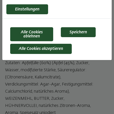
Genuss für alle Liebhaber fruchtiger Backwaren.
Einstellungen
Jeder Bissen bietet eine perfekte Balance aus
süßer Apfelfüllung und buttrigem Teig. Ideal als
Dessert oder zum Nachmittagskaffee – unsere
Alle Cookies
Speichern
Apfelschnitte ist immer eine gute Wahl!
ablehnen
Zutaten
Alle Cookies akzeptieren
Zutaten: Apfelfülle (60%) (Äpfel (45%), Zucker,
Wasser, modifizierte Stärke, Säureregulator:
(Citronensäure, Kaliumcitrate),
Verdickungsmittel: Agar-Agar, Festigungsmittel:
Calciumchlorid, natürliches Aroma),
WEIZENMEHL, BUTTER, Zucker,
HÜHNERVOLLEI, natürliches Zitronen-Aroma,
Aroma, Speisesalz unjodiert