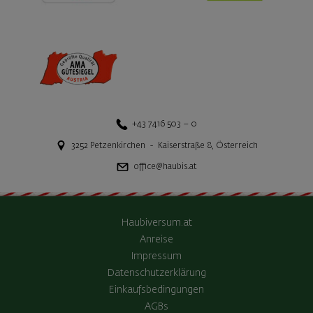
+43 7416 503 – 0
3252
Petzenkirchen
-
Kaiserstraße 8
,
Österreich
office@haubis.at
Haubiversum.at
Anreise
Impressum
Datenschutzerklärung
Einkaufsbedingungen
AGBs