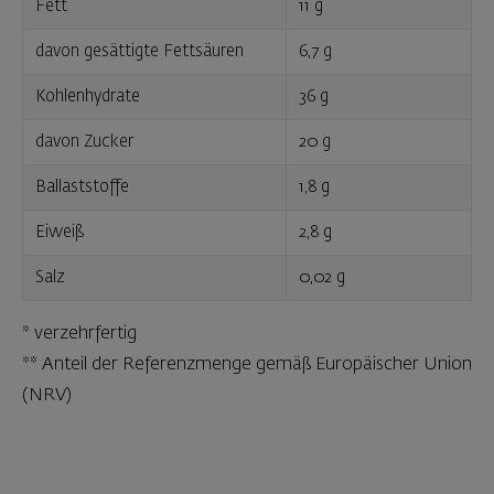
Fett
11 g
davon gesättigte Fettsäuren
6,7 g
Kohlenhydrate
36 g
davon Zucker
20 g
Ballaststoffe
1,8 g
Eiweiß
2,8 g
Salz
0,02 g
* verzehrfertig
** Anteil der Referenzmenge gemäß Europäischer Union
(NRV)