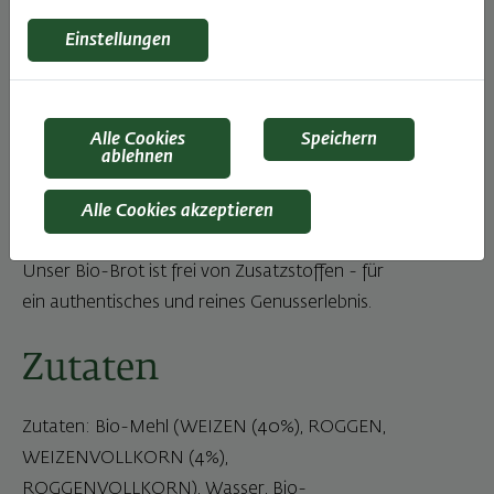
Österreich, vereint unser Haubis Bio-
Einstellungen
Lieblingslaib sorgfältig ausgewählte Zutaten zu
einem unvergleichlichen Genusserlebnis. Was
unser Bio-Brot besonders macht, ist die
Alle Cookies
Speichern
Wertschätzung für die Tradition der langen
ablehnen
Teigführung. Der Bio-Natursauerteig verleiht
dem Brot eine angenehme Säure und
Alle Cookies akzeptieren
unterstreicht seinen traditionellen Charakter.
Unser Bio-Brot ist frei von Zusatzstoffen - für
ein authentisches und reines Genusserlebnis.
Zutaten
Zutaten: Bio-Mehl (WEIZEN (40%), ROGGEN,
WEIZENVOLLKORN (4%),
ROGGENVOLLKORN), Wasser, Bio-