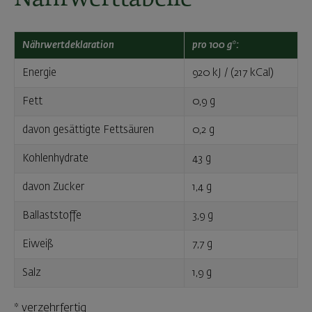
Nährwertdeklaration
pro 100 g*:
Energie
920 kJ / (217 kCal)
Fett
0,9 g
davon gesättigte Fettsäuren
0,2 g
Kohlenhydrate
43 g
davon Zucker
1,4 g
Ballaststoffe
3,9 g
Eiweiß
7,7 g
Salz
1,9 g
* verzehrfertig