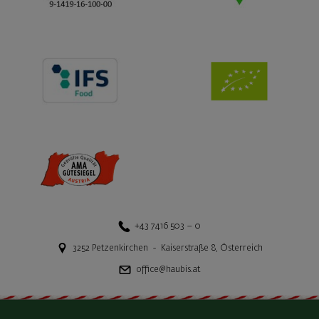
+43 7416 503 – 0
3252
Petzenkirchen
-
Kaiserstraße 8
,
Österreich
office@haubis.at