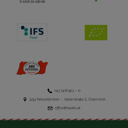
+43 7416 503 – 0
3252
Petzenkirchen
-
Kaiserstraße 8
,
Österreich
office@haubis.at