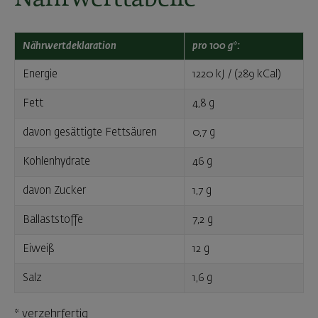
Nährwertdeklaration
pro 100 g*:
Energie
1220 kJ / (289 kCal)
Fett
4,8 g
davon gesättigte Fettsäuren
0,7 g
Kohlenhydrate
46 g
davon Zucker
1,7 g
Ballaststoffe
7,2 g
Eiweiß
12 g
Salz
1,6 g
* verzehrfertig