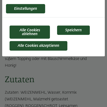
sich perfekt für ein gemeinsames
Einstellungen
Familienfrühstück oder als kleine Brötchen fürs
Buffet! Ausgewogene Brotgewürze im Weckerl
wie Fenchel, Kümmel und Koriander kombiniert
Alle Cookies
Speichern
mit dem nussigen Aroma des Sesams sorgen
ablehnen
für ein besonderes Geschmackserlebnis.
Besonders köstlich schmeckt das Jour
Alle Cookies akzeptieren
Kornweckerl mit einem kräftigen Schinken und
süßem Topping oder mit Blauschimmelkäse und
Honig!
Zutaten
Zutaten: WEIZENMEHL, Wasser, Kornmix
(WEIZENMEHL, Malzmehl getoastet
(ROGGEN), ROGGENSCHROT, Leinsamen