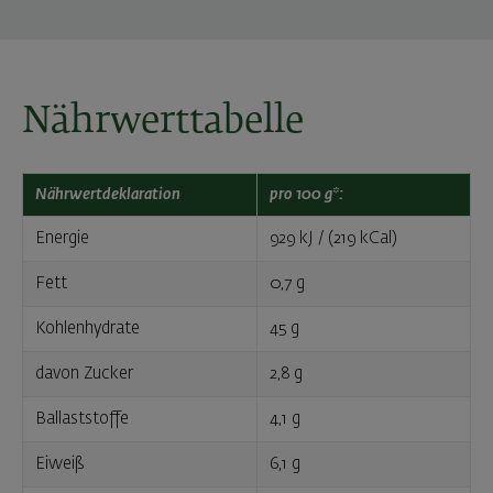
Nährwerttabelle
Nährwertdeklaration
pro 100 g*:
Energie
929 kJ / (219 kCal)
Fett
0,7 g
Kohlenhydrate
45 g
davon Zucker
2,8 g
Ballaststoffe
4,1 g
Eiweiß
6,1 g