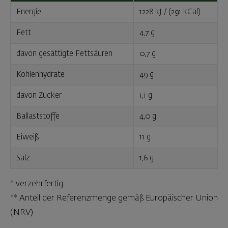
Energie
1228 kJ / (291 kCal)
Fett
4,7 g
davon gesättigte Fettsäuren
0,7 g
Kohlenhydrate
49 g
davon Zucker
1,1 g
Ballaststoffe
4,0 g
Eiweiß
11 g
Salz
1,6 g
* verzehrfertig
** Anteil der Referenzmenge gemäß Europäischer Union
(NRV)