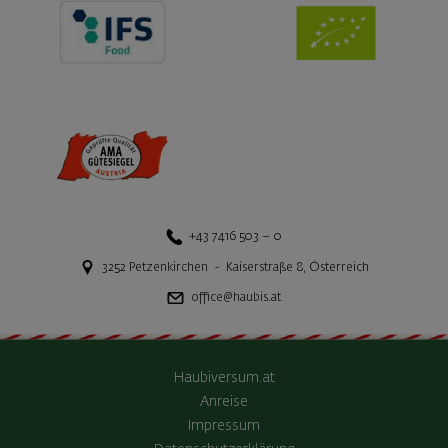
+43 7416 503 – 0
3252
Petzenkirchen
-
Kaiserstraße 8
,
Österreich
office@haubis.at
Haubiversum.at
Anreise
Impressum