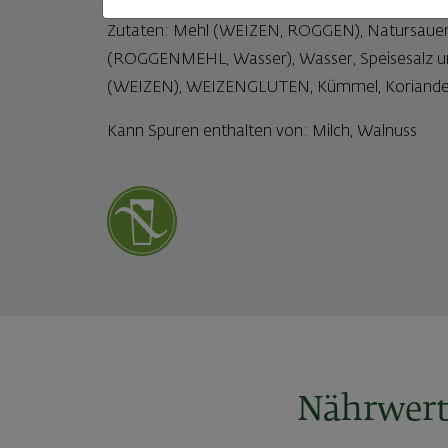
Zutaten: Mehl (WEIZEN, ROGGEN), Natursauert
(ROGGENMEHL, Wasser), Wasser, Speisesalz un
(WEIZEN), WEIZENGLUTEN, Kümmel, Koriander,
Kann Spuren enthalten von: Milch, Walnuss
Nährwert