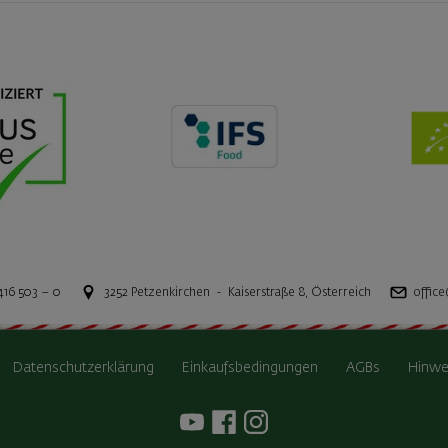
416 503 – 0
3252
Petzenkirchen
-
Kaiserstraße 8
,
Österreich
office
Datenschutzerklärung
Einkaufsbedingungen
AGBs
Hinwe