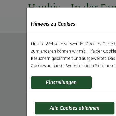
Haubis
– In der Fam
Hinweis zu Cookies
Produkte
Backstuben
Einkaufen
Unt
Unsere Webseite verwendet Cookies. Diese hab
Schweizerbrot
Zum anderen können wir mit Hilfe der Cookie
Besuchern gesammelt und ausgewertet. Das Ei
500g
Cookies auf dieser Website finden Sie in unse
Köstlich und herrlich locker wie der ein Kilo-
und auch genauso mild im Geschmack, eben nur 
Einstellungen
schwer. Und durch den Einsatz von Natursauert
lange haltbar.
Alle Cookies ablehnen
Zutaten