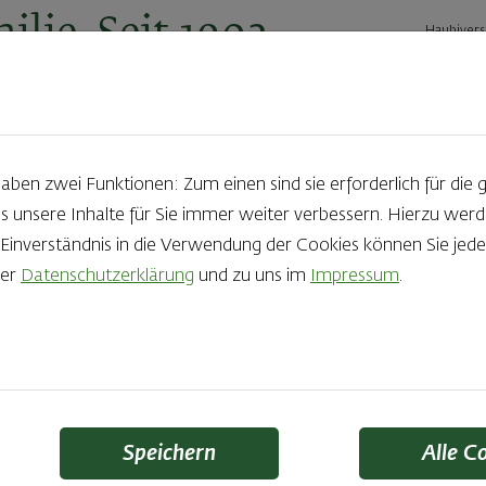
ilie. Seit 1902.
Haubivers
ernehmen
Geschäftskunden
Karriere
Kontakt
Ak
en zwei Funktionen: Zum einen sind sie erforderlich für die 
s unsere Inhalte für Sie immer weiter verbessern. Hierzu we
nverständnis in die Verwendung der Cookies können Sie jeder
rer
Datenschutzerklärung
und zu uns im
Impressum
.
Wecken vom Schweizer Brot
kleiner und halb so
eig besonders saftig und
Speichern
Alle C