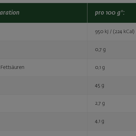
aration
pro 100 g*:
950 kJ / (224 kCal)
0,7 g
 Fettsäuren
0,1 g
45 g
2,7 g
4,1 g