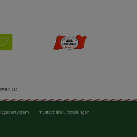
@haubis.at
isgebersystem
Privatsphäre Einstellungen