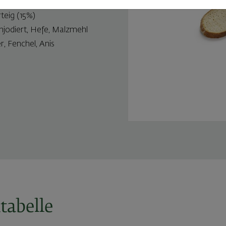
eig (15%)
jodiert, Hefe, Malzmehl
 Fenchel, Anis
tabelle