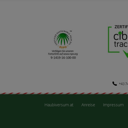
+43 7
Haubiversum.at
Anreise
Impressum