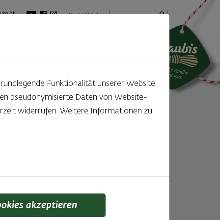
Startseite
Suchbegriff
um.at
DE
EN
IT
tuelles
GenussBlog
grundlegende Funktionalität unserer Website.
rden pseudonymisierte Daten von Website-
zeit widerrufen. Weitere Informationen zu
ookies akzeptieren