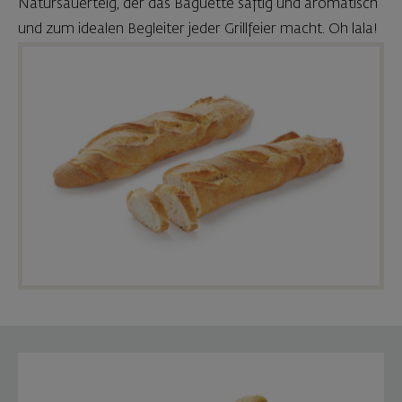
Natursauerteig, der das Baguette saftig und aromatisch
und zum idealen Begleiter jeder Grillfeier macht. Oh lala!