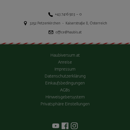
+43 7416 503 – 0
3252
Petzenkirchen
-
Kaiserstraße 8
,
Österreich
office@haubis.at
Haubiversum.at
Anreise
Impressum
Datenschutzerklärung
Einkaufsbedingungen
AGBs
Hinweisgebersystem
Privatsphäre Einstellungen