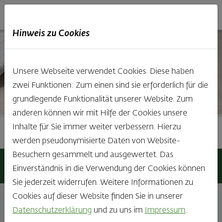
Haubis
DE
EN
IT
Hinweis zu Cookies
Unsere Webseite verwendet Cookies. Diese haben
zwei Funktionen: Zum einen sind sie erforderlich für die
grundlegende Funktionalität unserer Website. Zum
anderen können wir mit Hilfe der Cookies unsere
Inhalte für Sie immer weiter verbessern. Hierzu
Haubis Sommerbegleiter
werden pseudonymisierte Daten von Website-
Besuchern gesammelt und ausgewertet. Das
Haubis
Produkte
Neu- & Spezialprodukte
Einverständnis in die Verwendung der Cookies können
Haubis Sommerbegleiter
Sie jederzeit widerrufen. Weitere Informationen zu
Cookies auf dieser Website finden Sie in unserer
Datenschutzerklärung
und zu uns im
Impressum
.
Das Körberl ist in Sommerlaune!