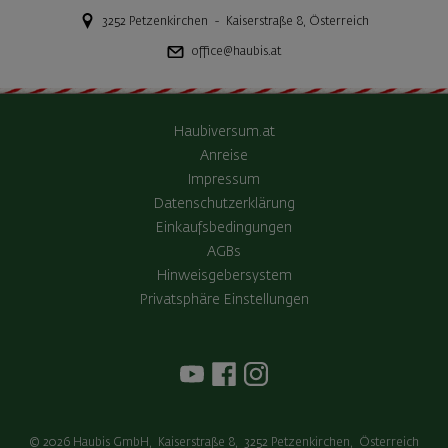
3252
Petzenkirchen
-
Kaiserstraße 8
,
Österreich
office@haubis.at
Haubiversum.at
Anreise
Impressum
Datenschutzerklärung
Einkaufsbedingungen
AGBs
Hinweisgebersystem
Privatsphäre Einstellungen
© 2026
Haubis GmbH
,
Kaiserstraße 8
,
3252
Petzenkirchen
,
Österreich