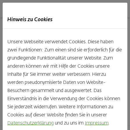
Haubis
DE
EN
IT
Hinweis zu Cookies
Unsere Produkte aus der
Unsere Webseite verwendet Cookies. Diese haben
Backstube entdecken
zwei Funktionen: Zum einen sind sie erforderlich für die
grundlegende Funktionalität unserer Website. Zum
Was gibt es Schöneres, als bei Brot & Gebäck die Qual
anderen können wir mit Hilfe der Cookies unsere
der Wahl zu haben? Noch dazu, wenn so großer Wert
Inhalte für Sie immer weiter verbessern. Hierzu
auf den kleinen, feinen Unterschied gelegt wird, wie bei
werden pseudonymisierte Daten von Website-
Haubis. Beste Zutaten und Handwerk, das seinen
Besuchern gesammelt und ausgewertet. Das
Namen auch verdient – das schmeckt man einfach!
Einverständnis in die Verwendung der Cookies können
Sie jederzeit widerrufen. Weitere Informationen zu
Finden Sie Ihr Lieblingsprodukt
Cookies auf dieser Website finden Sie in unserer
Datenschutzerklärung
und zu uns im
Impressum
.