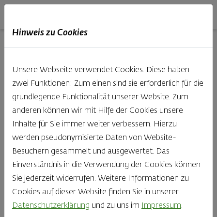
Haubis
DE
EN
IT
Hinweis zu Cookies
Unsere Produkte aus der
Unsere Webseite verwendet Cookies. Diese haben
Backstube entdecken
zwei Funktionen: Zum einen sind sie erforderlich für die
grundlegende Funktionalität unserer Website. Zum
Was gibt es Schöneres, als bei Brot & Gebäck die Qual
anderen können wir mit Hilfe der Cookies unsere
der Wahl zu haben? Noch dazu, wenn so großer Wert
Inhalte für Sie immer weiter verbessern. Hierzu
auf den kleinen, feinen Unterschied gelegt wird, wie bei
werden pseudonymisierte Daten von Website-
Haubis. Beste Zutaten und Handwerk, das seinen
Besuchern gesammelt und ausgewertet. Das
Namen auch verdient – das schmeckt man einfach!
Einverständnis in die Verwendung der Cookies können
Sie jederzeit widerrufen. Weitere Informationen zu
Finden Sie Ihr Lieblingsprodukt
Cookies auf dieser Website finden Sie in unserer
Datenschutzerklärung
und zu uns im
Impressum
.