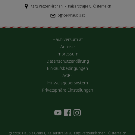
3252
Petzenkirchen
-
Kaiserstraße 8
,
Österreich
office@haubis.at
Haubiversum.at
Anreise
Impressum
Datenschutzerklärung
Einkaufsbedingungen
AGBs
Hinweisgebersystem
Privatsphäre Einstellungen
© 2026
Haubis GmbH
,
Kaiserstraße 8
,
3252
Petzenkirchen
,
Österreich