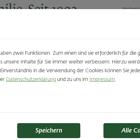
ilie. Seit 1902.
Haubivers
ernehmen
Geschäftskunden
Karriere
Kontakt
Ak
en zwei Funktionen: Zum einen sind sie erforderlich für die 
s unsere Inhalte für Sie immer weiter verbessern. Hierzu we
Produkte aus der Backstube e
nverständnis in die Verwendung der Cookies können Sie jeder
rer
Datenschutzerklärung
und zu uns im
Impressum
.
die Qual der Wahl zu haben? Noch dazu, wenn so großer Wert au
 Zutaten und Handwerk, das seinen Namen auch verdient – das
Finden Sie Ihr Lieblingsprodukt
Speichern
Alle C