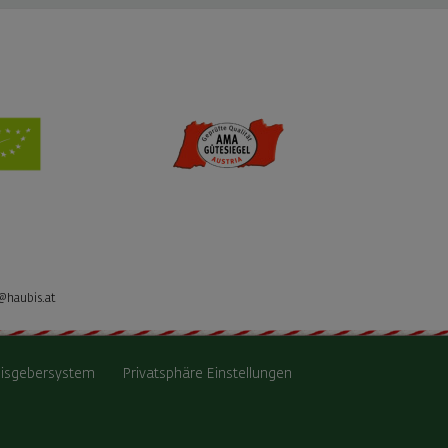
@haubis.at
isgebersystem
Privatsphäre Einstellungen