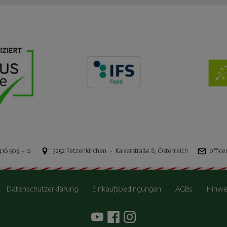
416 503 – 0
3252
Petzenkirchen
-
Kaiserstraße 8
,
Österreich
office
Datenschutzerklärung
Einkaufsbedingungen
AGBs
Hinwe