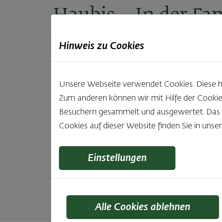
Haubis
– In der Fam
Hinweis zu Cookies
Produkte
Backstuben
Einkaufen
Unt
Unsere Webseite verwendet Cookies. Diese hab
Zum anderen können wir mit Hilfe der Cookie
Unsere 
Besuchern gesammelt und ausgewertet. Das Ei
Cookies auf dieser Website finden Sie in unse
Was gibt es Schöneres, als bei Brot & Gebäck 
wie bei Haubis. Beste
Einstellungen
Alle Cookies ablehnen