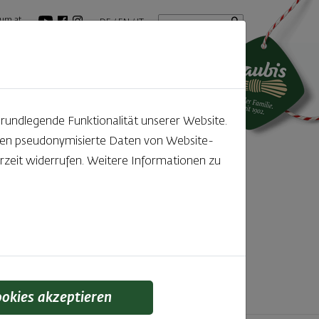
Startseite
Suchbegriff
um.at
DE
EN
IT
tuelles
GenussBlog
grundlegende Funktionalität unserer Website.
rden pseudonymisierte Daten von Website-
ntdecken
zeit widerrufen. Weitere Informationen zu
f den kleinen, feinen Unterschied gelegt wird,
 schmeckt man einfach!
ookies akzeptieren