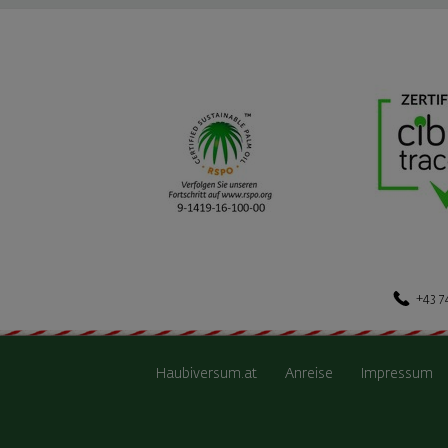
+43 7
Haubiversum.at
Anreise
Impressum