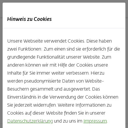
Haubis
DE
EN
IT
Hinweis zu Cookies
Unsere Produkte aus der
Unsere Webseite verwendet Cookies. Diese haben
Backstube entdecken
zwei Funktionen: Zum einen sind sie erforderlich für die
grundlegende Funktionalität unserer Website. Zum
Was gibt es Schöneres, als bei Brot & Gebäck die Qual
anderen können wir mit Hilfe der Cookies unsere
der Wahl zu haben? Noch dazu, wenn so großer Wert
Inhalte für Sie immer weiter verbessern. Hierzu
auf den kleinen, feinen Unterschied gelegt wird, wie bei
werden pseudonymisierte Daten von Website-
Haubis. Beste Zutaten und Handwerk, das seinen
Besuchern gesammelt und ausgewertet. Das
Namen auch verdient – das schmeckt man einfach!
Einverständnis in die Verwendung der Cookies können
Sie jederzeit widerrufen. Weitere Informationen zu
Finden Sie Ihr Lieblingsprodukt
Cookies auf dieser Website finden Sie in unserer
Datenschutzerklärung
und zu uns im
Impressum
.