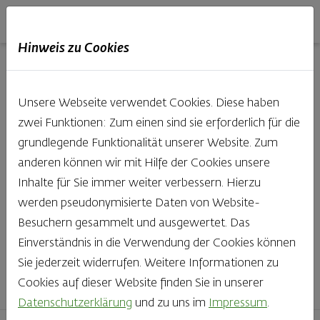
Haubis
DE
EN
IT
Hinweis zu Cookies
Unsere Produkte aus der
Unsere Webseite verwendet Cookies. Diese haben
Backstube entdecken
zwei Funktionen: Zum einen sind sie erforderlich für die
grundlegende Funktionalität unserer Website. Zum
Was gibt es Schöneres, als bei Brot & Gebäck die Qual
anderen können wir mit Hilfe der Cookies unsere
der Wahl zu haben? Noch dazu, wenn so großer Wert
Inhalte für Sie immer weiter verbessern. Hierzu
auf den kleinen, feinen Unterschied gelegt wird, wie bei
werden pseudonymisierte Daten von Website-
Haubis. Beste Zutaten und Handwerk, das seinen
Besuchern gesammelt und ausgewertet. Das
Namen auch verdient – das schmeckt man einfach!
Einverständnis in die Verwendung der Cookies können
Sie jederzeit widerrufen. Weitere Informationen zu
Finden Sie Ihr Lieblingsprodukt
Cookies auf dieser Website finden Sie in unserer
Datenschutzerklärung
und zu uns im
Impressum
.