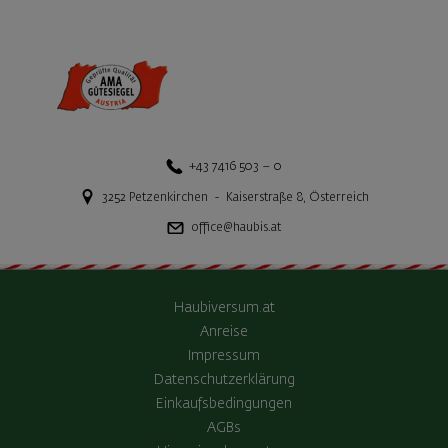
+43 7416 503 – 0
3252
Petzenkirchen
-
Kaiserstraße 8
,
Österreich
office@haubis.at
Haubiversum.at
Anreise
Impressum
Datenschutzerklärung
Einkaufsbedingungen
AGBs