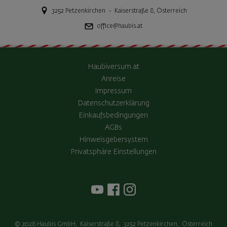
3252
Petzenkirchen
-
Kaiserstraße 8
,
Österreich
office@haubis.at
Haubiversum.at
Anreise
Impressum
Datenschutzerklärung
Einkaufsbedingungen
AGBs
Hinweisgebersystem
Privatsphäre Einstellungen
© 2026
Haubis GmbH
,
Kaiserstraße 8
,
3252
Petzenkirchen
,
Österreich