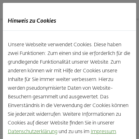
Haubis
DE
EN
IT
Hinweis zu Cookies
Unsere Produkte aus der
Unsere Webseite verwendet Cookies. Diese haben
Backstube entdecken
zwei Funktionen: Zum einen sind sie erforderlich für die
grundlegende Funktionalität unserer Website. Zum
Was gibt es Schöneres, als bei Brot & Gebäck die Qual
anderen können wir mit Hilfe der Cookies unsere
der Wahl zu haben? Noch dazu, wenn so großer Wert
Inhalte für Sie immer weiter verbessern. Hierzu
auf den kleinen, feinen Unterschied gelegt wird, wie bei
werden pseudonymisierte Daten von Website-
Haubis. Beste Zutaten und Handwerk, das seinen
Besuchern gesammelt und ausgewertet. Das
Namen auch verdient – das schmeckt man einfach!
Einverständnis in die Verwendung der Cookies können
Sie jederzeit widerrufen. Weitere Informationen zu
Finden Sie Ihr Lieblingsprodukt
Cookies auf dieser Website finden Sie in unserer
Datenschutzerklärung
und zu uns im
Impressum
.