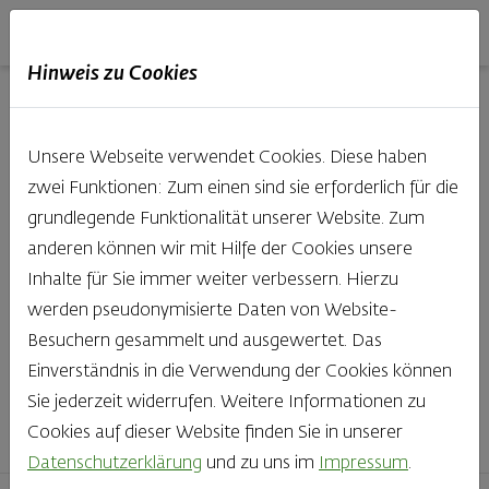
Haubis
DE
EN
IT
Hinweis zu Cookies
Unsere Produkte aus der
Unsere Webseite verwendet Cookies. Diese haben
Backstube entdecken
zwei Funktionen: Zum einen sind sie erforderlich für die
grundlegende Funktionalität unserer Website. Zum
Was gibt es Schöneres, als bei Brot & Gebäck die Qual
anderen können wir mit Hilfe der Cookies unsere
der Wahl zu haben? Noch dazu, wenn so großer Wert
Inhalte für Sie immer weiter verbessern. Hierzu
auf den kleinen, feinen Unterschied gelegt wird, wie bei
werden pseudonymisierte Daten von Website-
Haubis. Beste Zutaten und Handwerk, das seinen
Besuchern gesammelt und ausgewertet. Das
Namen auch verdient – das schmeckt man einfach!
Einverständnis in die Verwendung der Cookies können
Sie jederzeit widerrufen. Weitere Informationen zu
Finden Sie Ihr Lieblingsprodukt
Cookies auf dieser Website finden Sie in unserer
Datenschutzerklärung
und zu uns im
Impressum
.