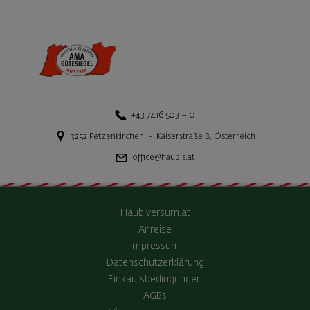
+43 7416 503 – 0
3252
Petzenkirchen
-
Kaiserstraße 8
,
Österreich
office@haubis.at
Haubiversum.at
Anreise
Impressum
Datenschutzerklärung
Einkaufsbedingungen
AGBs