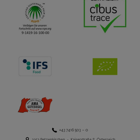
+43 7416 503 – 0
3252
Petzenkirchen
-
Kaiserstraße 8
,
Österreich