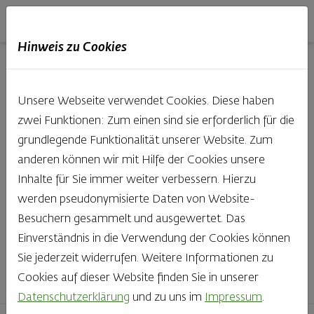
Haubis
DE
EN
IT
Hinweis zu Cookies
Unsere Produkte aus der
Unsere Webseite verwendet Cookies. Diese haben
Backstube entdecken
zwei Funktionen: Zum einen sind sie erforderlich für die
grundlegende Funktionalität unserer Website. Zum
Was gibt es Schöneres, als bei Brot & Gebäck die Qual
anderen können wir mit Hilfe der Cookies unsere
der Wahl zu haben? Noch dazu, wenn so großer Wert
Inhalte für Sie immer weiter verbessern. Hierzu
auf den kleinen, feinen Unterschied gelegt wird, wie bei
werden pseudonymisierte Daten von Website-
Haubis. Beste Zutaten und Handwerk, das seinen
Besuchern gesammelt und ausgewertet. Das
Namen auch verdient – das schmeckt man einfach!
Einverständnis in die Verwendung der Cookies können
Sie jederzeit widerrufen. Weitere Informationen zu
Finden Sie Ihr Lieblingsprodukt
Cookies auf dieser Website finden Sie in unserer
Datenschutzerklärung
und zu uns im
Impressum
.