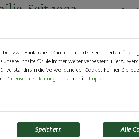
ilie. Seit 1902.
Haubivers
ernehmen
Geschäftskunden
Karriere
Kontakt
Ak
en zwei Funktionen: Zum einen sind sie erforderlich für die 
s unsere Inhalte für Sie immer weiter verbessern. Hierzu we
Produkte aus der Backstube e
nverständnis in die Verwendung der Cookies können Sie jeder
rer
Datenschutzerklärung
und zu uns im
Impressum
.
die Qual der Wahl zu haben? Noch dazu, wenn so großer Wert au
 Zutaten und Handwerk, das seinen Namen auch verdient – das
Finden Sie Ihr Lieblingsprodukt
Speichern
Alle C