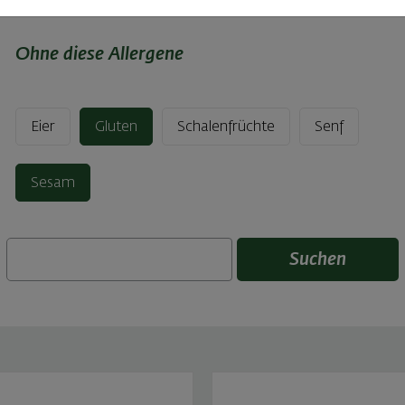
Ohne diese Allergene
Eier
Gluten
Schalenfrüchte
Senf
Sesam
Suchen