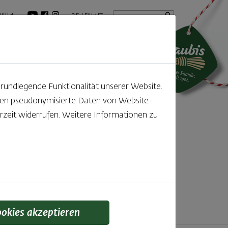
Startseite
Suchbegriff
um.at
DE
EN
IT
tuelles
GenussBlog
grundlegende Funktionalität unserer Website.
rden pseudonymisierte Daten von Website-
ntdecken
zeit widerrufen. Weitere Informationen zu
f den kleinen, feinen Unterschied gelegt wird,
 schmeckt man einfach!
ookies akzeptieren