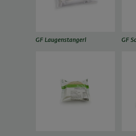
GF Laugenstangerl
GF S