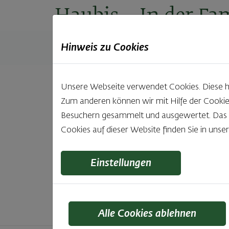
Haubis
– In der Fam
Hinweis zu Cookies
Produkte
Backstuben
Einkaufen
Unt
Unsere Webseite verwendet Cookies. Diese hab
Zum anderen können wir mit Hilfe der Cookie
Unsere 
Besuchern gesammelt und ausgewertet. Das Ei
Cookies auf dieser Website finden Sie in unse
Was gibt es Schöneres, als bei Brot & Gebäck 
wie bei Haubis. Beste
Einstellungen
Alle Cookies ablehnen