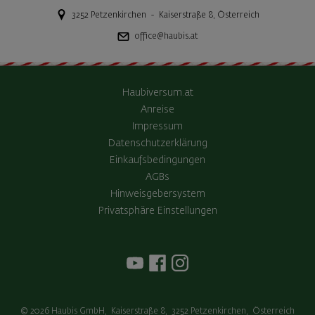
3252
Petzenkirchen
-
Kaiserstraße 8
,
Österreich
office@haubis.at
Haubiversum.at
Anreise
Impressum
Datenschutzerklärung
Einkaufsbedingungen
AGBs
Hinweisgebersystem
Privatsphäre Einstellungen
© 2026
Haubis GmbH
,
Kaiserstraße 8
,
3252
Petzenkirchen
,
Österreich