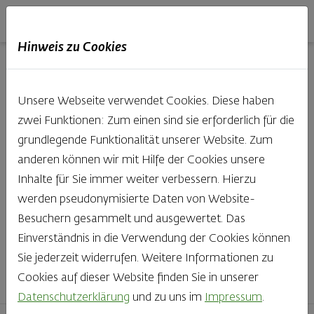
Haubis
DE
EN
IT
Hinweis zu Cookies
Unsere Produkte aus der
Unsere Webseite verwendet Cookies. Diese haben
Backstube entdecken
zwei Funktionen: Zum einen sind sie erforderlich für die
grundlegende Funktionalität unserer Website. Zum
Was gibt es Schöneres, als bei Brot & Gebäck die Qual
anderen können wir mit Hilfe der Cookies unsere
der Wahl zu haben? Noch dazu, wenn so großer Wert
Inhalte für Sie immer weiter verbessern. Hierzu
auf den kleinen, feinen Unterschied gelegt wird, wie bei
werden pseudonymisierte Daten von Website-
Haubis. Beste Zutaten und Handwerk, das seinen
Besuchern gesammelt und ausgewertet. Das
Namen auch verdient – das schmeckt man einfach!
Einverständnis in die Verwendung der Cookies können
Sie jederzeit widerrufen. Weitere Informationen zu
Finden Sie Ihr Lieblingsprodukt
Cookies auf dieser Website finden Sie in unserer
Datenschutzerklärung
und zu uns im
Impressum
.