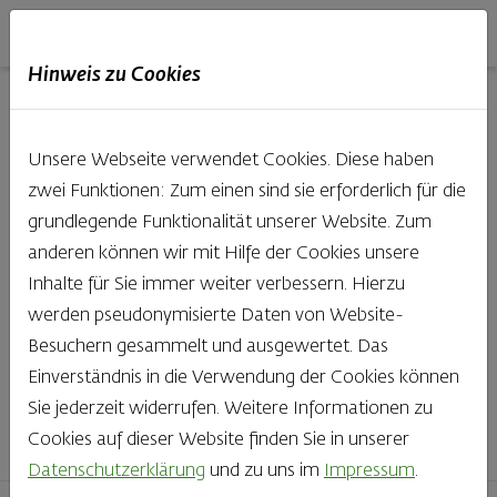
Haubis
DE
EN
IT
Hinweis zu Cookies
Unsere Produkte aus der
Unsere Webseite verwendet Cookies. Diese haben
Backstube entdecken
zwei Funktionen: Zum einen sind sie erforderlich für die
grundlegende Funktionalität unserer Website. Zum
Was gibt es Schöneres, als bei Brot & Gebäck die Qual
anderen können wir mit Hilfe der Cookies unsere
der Wahl zu haben? Noch dazu, wenn so großer Wert
Inhalte für Sie immer weiter verbessern. Hierzu
auf den kleinen, feinen Unterschied gelegt wird, wie bei
werden pseudonymisierte Daten von Website-
Haubis. Beste Zutaten und Handwerk, das seinen
Besuchern gesammelt und ausgewertet. Das
Namen auch verdient – das schmeckt man einfach!
Einverständnis in die Verwendung der Cookies können
Sie jederzeit widerrufen. Weitere Informationen zu
Finden Sie Ihr Lieblingsprodukt
Cookies auf dieser Website finden Sie in unserer
Datenschutzerklärung
und zu uns im
Impressum
.