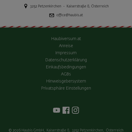
3252
Petzenkirchen
-
Kaiserstraße 8
,
Österreich
office@haubis.at
Haubiversum.at
Anreise
Impressum
Datenschutzerklärung
Einkaufsbedingungen
AGBs
Hinweisgebersystem
Privatsphäre Einstellungen
© 2026
Haubis GmbH
,
Kaiserstraße 8
,
3252
Petzenkirchen
,
Österreich