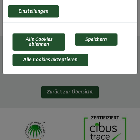
Produktsuche Filter
Einstellungen
Suchen
Alle Cookies
Speichern
ablehnen
Alle Cookies akzeptieren
Zurück zur Übersicht