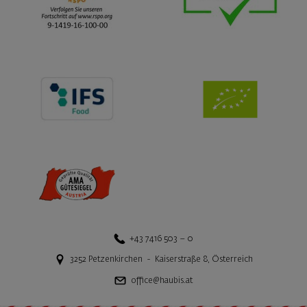
+43 7416 503 – 0
3252
Petzenkirchen
-
Kaiserstraße 8
,
Österreich
office@haubis.at