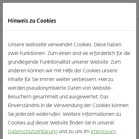
Haubis
DE
EN
IT
Hinweis zu Cookies
Unsere Produkte aus der
Unsere Webseite verwendet Cookies. Diese haben
Backstube entdecken
zwei Funktionen: Zum einen sind sie erforderlich für die
grundlegende Funktionalität unserer Website. Zum
Was gibt es Schöneres, als bei Brot & Gebäck die Qual
anderen können wir mit Hilfe der Cookies unsere
der Wahl zu haben? Noch dazu, wenn so großer Wert
Inhalte für Sie immer weiter verbessern. Hierzu
auf den kleinen, feinen Unterschied gelegt wird, wie bei
werden pseudonymisierte Daten von Website-
Haubis. Beste Zutaten und Handwerk, das seinen
Besuchern gesammelt und ausgewertet. Das
Namen auch verdient – das schmeckt man einfach!
Einverständnis in die Verwendung der Cookies können
Sie jederzeit widerrufen. Weitere Informationen zu
Finden Sie Ihr Lieblingsprodukt
Cookies auf dieser Website finden Sie in unserer
Datenschutzerklärung
und zu uns im
Impressum
.