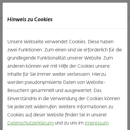
Haubis
DE
EN
IT
Hinweis zu Cookies
Unsere Produkte aus der
Unsere Webseite verwendet Cookies. Diese haben
Backstube entdecken
zwei Funktionen: Zum einen sind sie erforderlich für die
grundlegende Funktionalität unserer Website. Zum
Was gibt es Schöneres, als bei Brot & Gebäck die Qual
anderen können wir mit Hilfe der Cookies unsere
der Wahl zu haben? Noch dazu, wenn so großer Wert
Inhalte für Sie immer weiter verbessern. Hierzu
auf den kleinen, feinen Unterschied gelegt wird, wie bei
werden pseudonymisierte Daten von Website-
Haubis. Beste Zutaten und Handwerk, das seinen
Besuchern gesammelt und ausgewertet. Das
Namen auch verdient – das schmeckt man einfach!
Einverständnis in die Verwendung der Cookies können
Sie jederzeit widerrufen. Weitere Informationen zu
Finden Sie Ihr Lieblingsprodukt
Cookies auf dieser Website finden Sie in unserer
Datenschutzerklärung
und zu uns im
Impressum
.