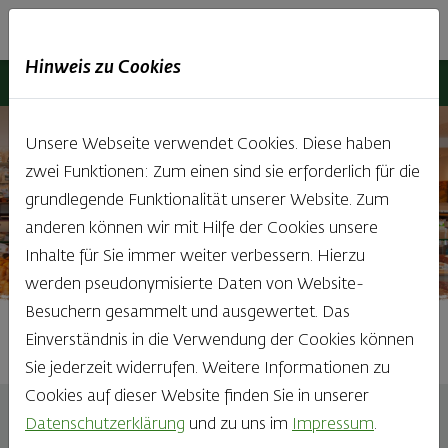
Haubis
DE
EN
IT
Hinweis zu Cookies
Haubis
Backstuben
Details
Unsere Backstuben
Unsere Webseite verwendet Cookies. Diese haben
zwei Funktionen: Zum einen sind sie erforderlich für die
grundlegende Funktionalität unserer Website. Zum
anderen können wir mit Hilfe der Cookies unsere
Inhalte für Sie immer weiter verbessern. Hierzu
werden pseudonymisierte Daten von Website-
Besuchern gesammelt und ausgewertet. Das
Einverständnis in die Verwendung der Cookies können
Unsere Backstuben
Unsere Backstuben
Unsere Backstuben
Unsere Backstuben
Sie jederzeit widerrufen. Weitere Informationen zu
Cookies auf dieser Website finden Sie in unserer
Datenschutzerklärung
und zu uns im
Impressum
.