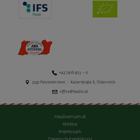
+43 7416 503 – 0
3252
Petzenkirchen
-
Kaiserstraße 8
,
Österreich
office@haubis.at
Haubiversum.at
Anreise
Impressum
Datenschutzerklärung