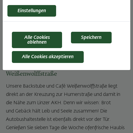
Linz Weißenwolffstraße
Einstellungen
Besuchen Sie uns in unserer Filiale in der
Weißenwolffstraße 1 und lassen Sie sich von ofenfrischen
Köstlichkeiten verwöhnen.
Alle Cookies
Speichern
ablehnen
Alle Cookies akzeptieren
Genuss in der Haubis Backstube und Café
Weißenwolffstraße
Unsere Backstube und Café Weißenwolffstraße liegt
direkt an der Kreuzung zur Humerstraße und damit in
die Nähe zum Linzer AKH. Denn wir wissen: Brot
und Gebäck hält Leib und Seele zusammen! Die
Autobushaltestelle ist ebenfalls direkt vor der Tür.
Genießen Sie sieben Tage die Woche ofenfrische Haubis