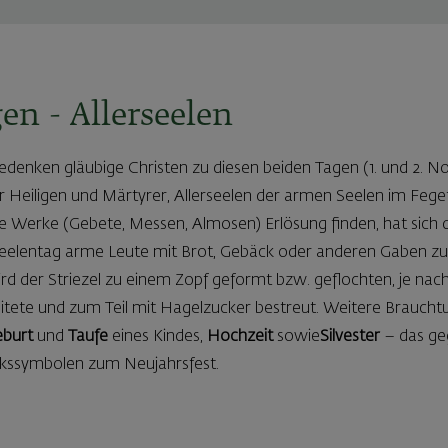
gen - Allerseelen
edenken gläubige Christen zu diesen beiden Tagen (1. und 2. N
ler Heiligen und Märtyrer, Allerseelen der armen Seelen im Fege
e Werke (Gebete, Messen, Almosen) Erlösung finden, hat sich 
rseelentag arme Leute mit Brot, Gebäck oder anderen Gaben z
rd der Striezel zu einem Zopf geformt bzw. geflochten, je nac
eitete und zum Teil mit Hagelzucker bestreut. Weitere Brauch
burt
und
Taufe
eines Kindes,
Hochzeit
sowie
Silvester
– das ge
kssymbolen zum Neujahrsfest.