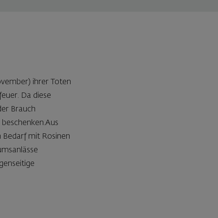
ovember) ihrer Toten
feuer. Da diese
der Brauch
u beschenken.Aus
h Bedarf mit Rosinen
tumsanlässe
genseitige