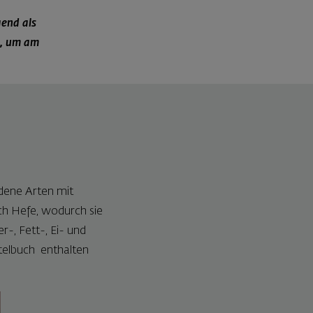
gend als
t, um am
dene Arten mit
rch Hefe, wodurch sie
-, Fett-, Ei- und
telbuch enthalten