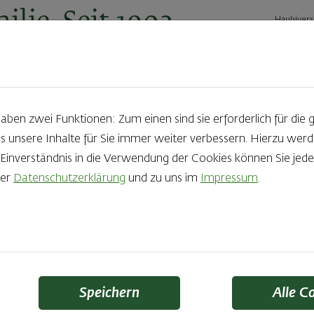
ilie. Seit 1902.
Haubivers
ernehmen
Geschäftskunden
Karriere
Kontakt
Ak
en zwei Funktionen: Zum einen sind sie erforderlich für die 
s unsere Inhalte für Sie immer weiter verbessern. Hierzu we
25.10.2019
nverständnis in die Verwendung der Cookies können Sie jeder
rer
Datenschutzerklärung
und zu uns im
Impressum
.
Allerheiligen-Strieze
Speichern
Alle C