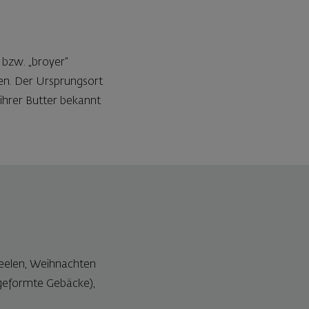
 bzw. „broyer“
len. Der Ursprungsort
 ihrer Butter bekannt
rseelen, Weihnachten
 geformte Gebäcke),