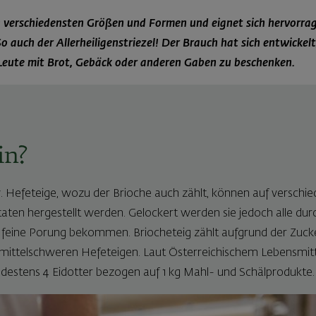
en verschiedensten Größen und Formen und eignet sich hervorra
 auch der Allerheiligenstriezel! Der Brauch hat sich entwickel
Leute mit Brot, Gebäck oder anderen Gaben zu beschenken.
in?
Hefeteige, wozu der Brioche auch zählt, können auf verschie
taten hergestellt werden. Gelockert werden sie jedoch alle du
 feine Porung bekommen. Briocheteig zählt aufgrund der Zucker
mittelschweren Hefeteigen. Laut Österreichischem Lebensmit
ndestens 4 Eidotter bezogen auf 1 kg Mahl- und Schälprodukte.