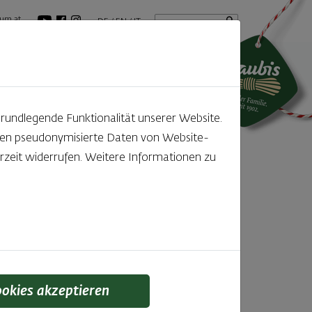
Startseite
Suchbegriff
um.at
DE
EN
IT
tuelles
GenussBlog
grundlegende Funktionalität unserer Website.
rden pseudonymisierte Daten von Website-
zeit widerrufen. Weitere Informationen zu
l
ookies akzeptieren