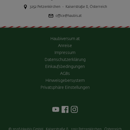
3252
Petzenkirchen
-
Kaiserstraße 8
,
Österreich
office@haubis.at
Haubiversum.at
Anreise
Impressum
Datenschutzerklärung
Einkaufsbedingungen
AGBs
Hinweisgebersystem
Privatsphäre Einstellungen
© 2026
Haubis GmbH
,
Kaiserstraße 8
,
3252
Petzenkirchen
,
Österreich