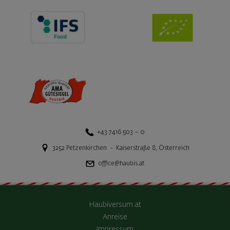
+43 7416 503 – 0
3252
Petzenkirchen
-
Kaiserstraße 8
,
Österreich
office@haubis.at
Haubiversum.at
Anreise
Impressum