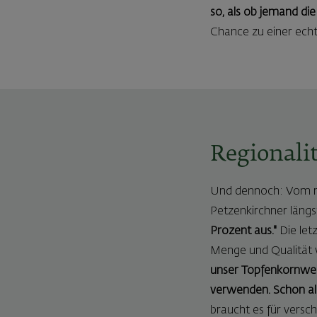
so, als ob jemand di
Chance zu einer ec
Regionali
Und dennoch: Vom reg
Petzenkirchner län
Prozent aus."
Die let
Menge und Qualität v
unser Topfenkornweck
verwenden. Schon alle
braucht es für versc