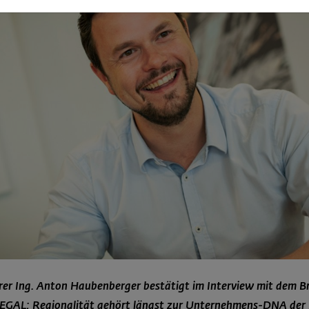
rer Ing. Anton Haubenberger bestätigt im Interview mit dem 
REGAL: Regionalität gehört längst zur Unternehmens-DNA der 