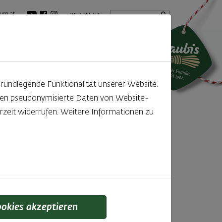
Startseite
Suchbegriff
um.at
DE
EN
IT
tuelles
GenussBlog
grundlegende Funktionalität unserer Website.
rden pseudonymisierte Daten von Website-
zeit widerrufen. Weitere Informationen zu
lität
ookies akzeptieren