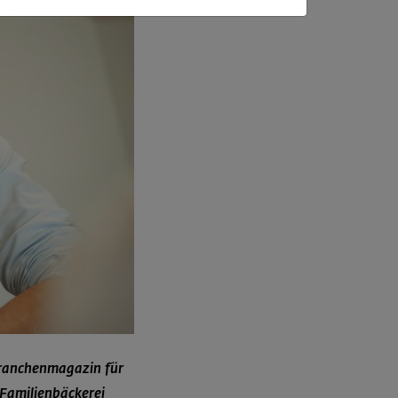
Branchenmagazin für
Familienbäckerei