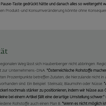
e Pause-Taste gedrückt hätte und danach alles so weitergeht w
hten Produkt-und Konsumveränderung könnte ohne Konsequenz
tät
ionalen Weg lässt sich Haubenberger nicht abbringen. Regiona
gst zur Unternehmens-DNA.
"Österreichische Rohstoffe mache
zten Prozentpunkte betreffen Zutaten, die hierzulande nicht in
orhanden sind. Ein Beispiel: Steinsalz, Blaumohn oder Nüsse.
"
erl nochmals stärker zu positionieren, indem wir Nüsse aus 
ine bei einem Artikel fällt eine derartige Umstellung schwer."
hiedene Rohstoffe auch einen Plan B.
"Wenn es nicht möglich ist