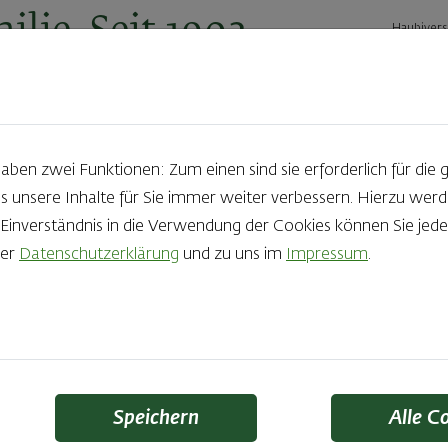
ilie. Seit 1902.
Haubivers
ernehmen
Geschäftskunden
Karriere
Kontakt
Ak
en zwei Funktionen: Zum einen sind sie erforderlich für die 
s unsere Inhalte für Sie immer weiter verbessern. Hierzu we
29.05.2020
nverständnis in die Verwendung der Cookies können Sie jeder
rer
Datenschutzerklärung
und zu uns im
Impressum
.
is setzt auf Regiona
Speichern
Alle C