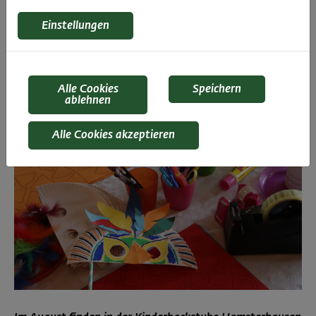
Hamsterhausen/
Einstellungen
Haubiversum
Alle Cookies
Speichern
ablehnen
Alle Cookies akzeptieren