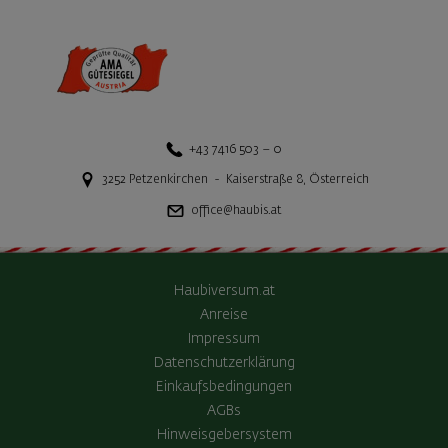
+43 7416 503 – 0
3252
Petzenkirchen
-
Kaiserstraße 8
,
Österreich
office@haubis.at
Haubiversum.at
Anreise
Impressum
Datenschutzerklärung
Einkaufsbedingungen
AGBs
Hinweisgebersystem