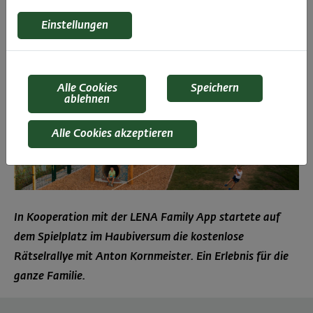
Einstellungen
Alle Cookies
Speichern
ablehnen
Alle Cookies akzeptieren
In Kooperation mit der LENA Family App startete auf
dem Spielplatz im Haubiversum die kostenlose
Rätselrallye mit Anton Kornmeister. Ein Erlebnis für die
ganze Familie.