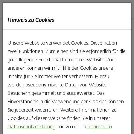
Haubis
DE
EN
IT
Hinweis zu Cookies
01.07.2019
Unsere Webseite verwendet Cookies. Diese haben
zwei Funktionen: Zum einen sind sie erforderlich für die
grundlegende Funktionalität unserer Website. Zum
LENA Family App
anderen können wir mit Hilfe der Cookies unsere
Inhalte für Sie immer weiter verbessern. Hierzu
– Digitale
werden pseudonymisierte Daten von Website-
Besuchern gesammelt und ausgewertet. Das
Schnitzeljagd für
Einverständnis in die Verwendung der Cookies können
Sie jederzeit widerrufen. Weitere Informationen zu
die ganze Familie
Cookies auf dieser Website finden Sie in unserer
Datenschutzerklärung
und zu uns im
Impressum
.