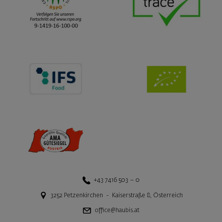
+43 7416 503 – 0
3252
Petzenkirchen
-
Kaiserstraße 8
,
Österreich
office@haubis.at