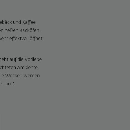
Gebäck und Kaffee.
en heißen Backöfen.
ehr effektvoll öffnet
geht auf die Vorliebe
richteten Ambiente
 Die Weckerl werden
ersum“.