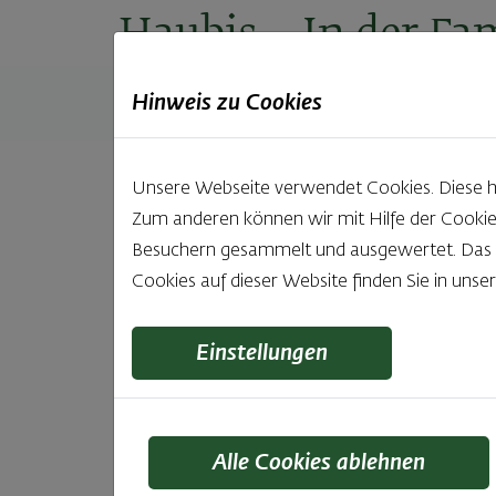
Haubis
– In der Fam
Hinweis zu Cookies
Produkte
Backstuben
Einkaufen
Unt
Unsere Webseite verwendet Cookies. Diese hab
Zum anderen können wir mit Hilfe der Cookie
Besuchern gesammelt und ausgewertet. Das Ei
Cookies auf dieser Website finden Sie in unse
Mis
Einstellungen
Siege
Alle Cookies ablehnen