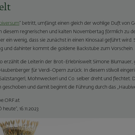
elt
biversum
“ betritt, umfängt einen gleich der wohlige Duft von 
an diesem regnerischen und kalten Novembertag förmlich zu d
er ein wenig, dass sie zunächst in einen Kinosaal geführt wird. S
ng und dahinter kommt die goldene Backstube zum Vorschein.
o erzählt die Leiterin der Brot-Erlebniswelt Simone Blumauer, 
aubenberger für Verdi-Opern zurück. In diesem stilvoll einge
Salzstangerl, Mohnweckerl und Co. selber dreht und flechtet.
n geschoben und damit beginnt die Führung durch das „Haubiv
noe.ORF.at
heute“, 16.11.2023