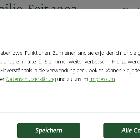
ilie. Seit 1902.
Haubivers
ernehmen
Geschäftskunden
Karriere
Kontakt
Ak
en zwei Funktionen: Zum einen sind sie erforderlich für die 
s unsere Inhalte für Sie immer weiter verbessern. Hierzu we
16.11.2023
nverständnis in die Verwendung der Cookies können Sie jeder
rer
Datenschutzerklärung
und zu uns im
Impressum
.
sy May – Dancing S
rin 2023 ist den S
auf der Spur
Speichern
Alle C