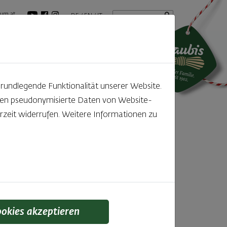
Startseite
Suchbegriff
um.at
DE
EN
IT
tuelles
GenussBlog
grundlegende Funktionalität unserer Website.
rden pseudonymisierte Daten von Website-
zeit widerrufen. Weitere Informationen zu
tars
emmeln
ookies akzeptieren