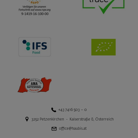
+43 7416 503 – 0
3252
Petzenkirchen
-
Kaiserstraße 8
,
Österreich
office@haubis.at