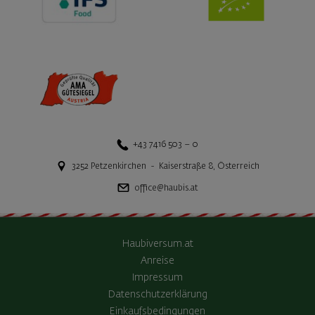
+43 7416 503 – 0
3252
Petzenkirchen
-
Kaiserstraße 8
,
Österreich
office@haubis.at
Haubiversum.at
Anreise
Impressum
Datenschutzerklärung
Einkaufsbedingungen