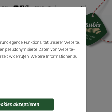
Startseite
Suchbegriff
um.at
DE
EN
IT
tuelles
GenussBlog
grundlegende Funktionalität unserer Website.
rden pseudonymisierte Daten von Website-
zeit widerrufen. Weitere Informationen zu
 Toast
en
ookies akzeptieren