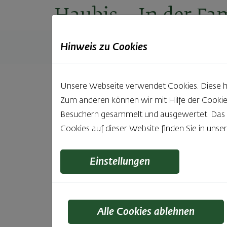
Haubis
– In der Fam
Hinweis zu Cookies
Produkte
Backstuben
Einkaufen
Unt
Unsere Webseite verwendet Cookies. Diese hab
Zum anderen können wir mit Hilfe der Cookie
Besuchern gesammelt und ausgewertet. Das Ei
Cookies auf dieser Website finden Sie in unse
Oster
Einstellungen
a
Alle Cookies ablehnen