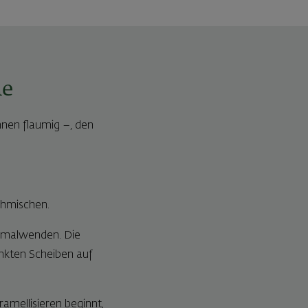
he
nnen flaumig –, den
chmischen.
inmalwenden. Die
änkten Scheiben auf
amellisieren beginnt,