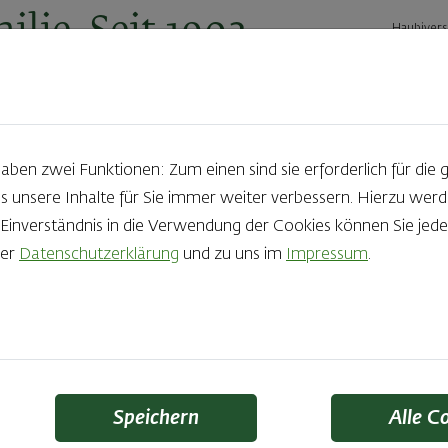
ilie. Seit 1902.
Haubivers
ernehmen
Geschäftskunden
Karriere
Kontakt
Ak
en zwei Funktionen: Zum einen sind sie erforderlich für die 
s unsere Inhalte für Sie immer weiter verbessern. Hierzu we
23.03.2023
nverständnis in die Verwendung der Cookies können Sie jeder
rer
Datenschutzerklärung
und zu uns im
Impressum
.
-Rezeptidee: French
us Brioche mit Beer
Speichern
Alle C