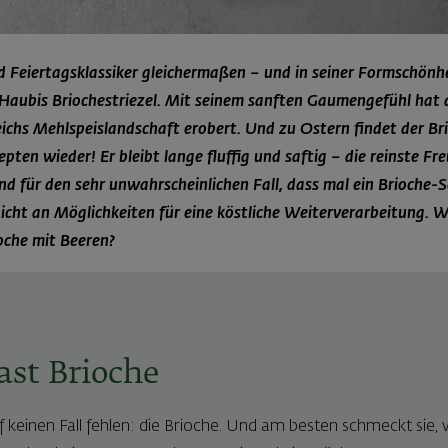
nd Feiertagsklassiker gleichermaßen – und in seiner Formschönhe
 Haubis Briochestriezel. Mit seinem sanften Gaumengefühl hat d
eichs Mehlspeislandschaft erobert. Und zu Ostern findet der Brio
epten wieder! Er bleibt lange fluffig und saftig – die reinste Fr
nd für den sehr unwahrscheinlichen Fall, dass mal ein Brioche-
 nicht an Möglichkeiten für eine köstliche Weiterverarbeitung. 
oche mit Beeren?
ast Brioche
f keinen Fall fehlen: die Brioche. Und am besten schmeckt sie, 