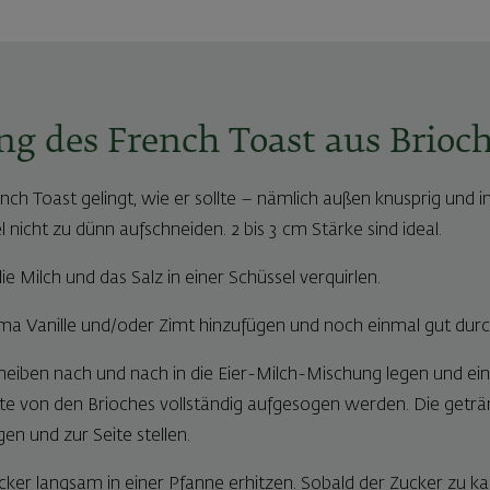
ng des French Toast aus Brioc
ch Toast gelingt, wie er sollte – nämlich außen knusprig und i
l nicht zu dünn aufschneiden. 2 bis 3 cm Stärke sind ideal.
die Milch und das Salz in einer Schüssel verquirlen.
ma Vanille und/oder Zimt hinzufügen und noch einmal gut dur
heiben nach und nach in die Eier-Milch-Mischung legen und e
ollte von den Brioches vollständig aufgesogen werden. Die getr
gen und zur Seite stellen.
cker langsam in einer Pfanne erhitzen. Sobald der Zucker zu kar