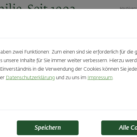
ilie. Seit 1902.
Haubivers
ernehmen
Geschäftskunden
Karriere
Kontakt
Ak
Haubis
Geschäftskunden
Gastronomie - Landing Page
en zwei Funktionen: Zum einen sind sie erforderlich für die 
s unsere Inhalte für Sie immer weiter verbessern. Hierzu we
nverständnis in die Verwendung der Cookies können Sie jeder
rer
Datenschutzerklärung
und zu uns im
Impressum
.
Speichern
Alle C