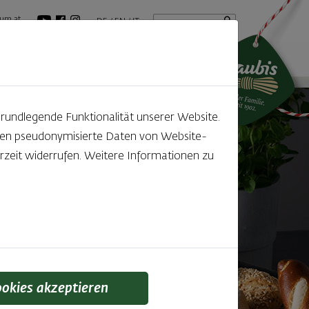
Startseite
Suchbegriff
um.at
DE
EN
IT
tuelles
GenussBlog
grundlegende Funktionalität unserer Website.
rden pseudonymisierte Daten von Website-
zeit widerrufen. Weitere Informationen zu
ookies akzeptieren