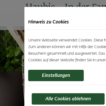
Haubis
– In der Fam
Hinweis zu Cookies
Produkte
Backstuben
Einkaufen
Unt
Unsere Webseite verwendet Cookies. Diese hab
Gastronomie
Zum anderen können wir mit Hilfe der Cookie
Besuchern gesammelt und ausgewertet. Das Ei
Cookies auf dieser Website finden Sie in unse
Einstellungen
Alle Cookies ablehnen