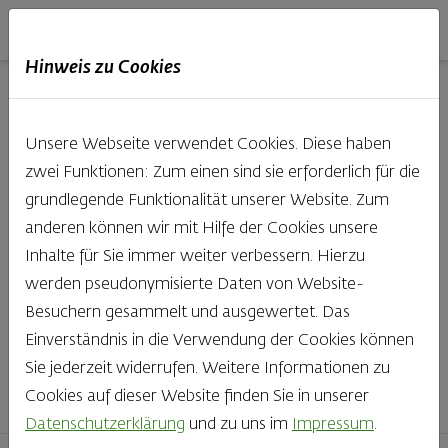
Haubis
DE
EN
IT
Hinweis zu Cookies
Unsere Produkte aus der
Unsere Webseite verwendet Cookies. Diese haben
Backstube entdecken
zwei Funktionen: Zum einen sind sie erforderlich für die
grundlegende Funktionalität unserer Website. Zum
Was gibt es Schöneres, als bei Brot & Gebäck die Qual
anderen können wir mit Hilfe der Cookies unsere
der Wahl zu haben? Noch dazu, wenn so großer Wert
Inhalte für Sie immer weiter verbessern. Hierzu
auf den kleinen, feinen Unterschied gelegt wird, wie bei
werden pseudonymisierte Daten von Website-
Haubis. Beste Zutaten und Handwerk, das seinen
Besuchern gesammelt und ausgewertet. Das
Namen auch verdient – das schmeckt man einfach!
Einverständnis in die Verwendung der Cookies können
Sie jederzeit widerrufen. Weitere Informationen zu
Finden Sie Ihr Lieblingsprodukt
Cookies auf dieser Website finden Sie in unserer
Datenschutzerklärung
und zu uns im
Impressum
.