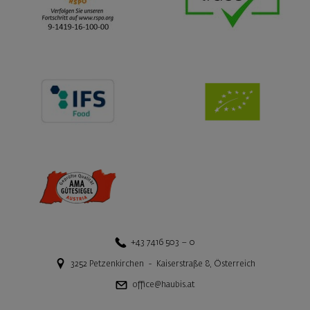
+43 7416 503 – 0
3252
Petzenkirchen
-
Kaiserstraße 8
,
Österreich
office@haubis.at