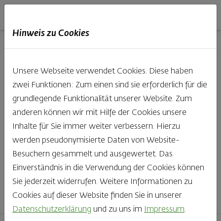
Haubis
DE
EN
IT
Hinweis zu Cookies
Unsere Produkte aus der
Unsere Webseite verwendet Cookies. Diese haben
Backstube entdecken
zwei Funktionen: Zum einen sind sie erforderlich für die
grundlegende Funktionalität unserer Website. Zum
Was gibt es Schöneres, als bei Brot & Gebäck die Qual
anderen können wir mit Hilfe der Cookies unsere
der Wahl zu haben? Noch dazu, wenn so großer Wert
Inhalte für Sie immer weiter verbessern. Hierzu
auf den kleinen, feinen Unterschied gelegt wird, wie bei
werden pseudonymisierte Daten von Website-
Haubis. Beste Zutaten und Handwerk, das seinen
Besuchern gesammelt und ausgewertet. Das
Namen auch verdient – das schmeckt man einfach!
Einverständnis in die Verwendung der Cookies können
Sie jederzeit widerrufen. Weitere Informationen zu
Finden Sie Ihr Lieblingsprodukt
Cookies auf dieser Website finden Sie in unserer
Datenschutzerklärung
und zu uns im
Impressum
.