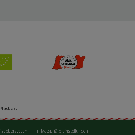
@haubis.at
isgebersystem
Privatsphäre Einstellungen