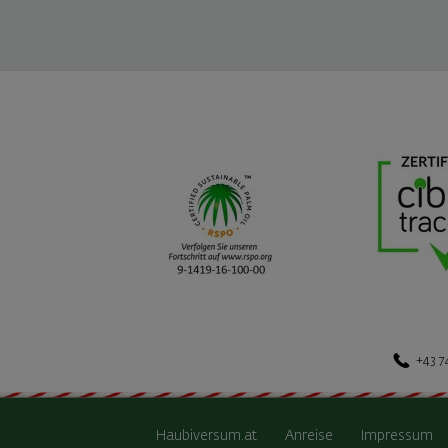
+43 7
Haubiversum.at
Anreise
Impressum