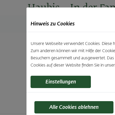
Haubis
– In der Fam
Hinweis zu Cookies
Produkte
Backstuben
Einkaufen
Unt
Unsere Webseite verwendet Cookies. Diese hab
Zum anderen können wir mit Hilfe der Cookie
Unsere 
Besuchern gesammelt und ausgewertet. Das Ei
Cookies auf dieser Website finden Sie in unse
Was gibt es Schöneres, als bei Brot & Gebäck 
wie bei Haubis. Beste
Einstellungen
Alle Cookies ablehnen