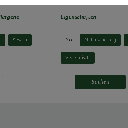
llergene
Eigenschaften
f
Sesam
Bio
Natursauerteig
Vegetarisch
Suchen