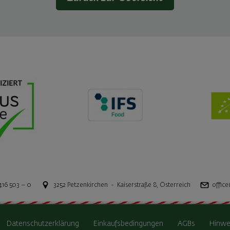
416 503 – 0
3252
Petzenkirchen
-
Kaiserstraße 8
,
Österreich
office
Datenschutzerklärung
Einkaufsbedingungen
AGBs
Hinwe