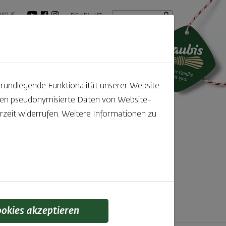
Startseite
Suchbegriff
um.at
DE
EN
IT
tuelles
GenussBlog
grundlegende Funktionalität unserer Website.
rden pseudonymisierte Daten von Website-
ntdecken
zeit widerrufen. Weitere Informationen zu
f den kleinen, feinen Unterschied gelegt wird,
 schmeckt man einfach!
ookies akzeptieren