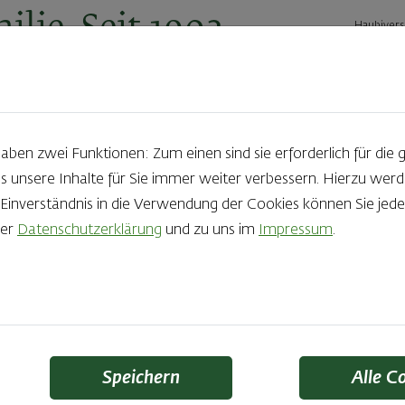
ilie. Seit 1902.
Haubivers
ernehmen
Geschäftskunden
Karriere
Kontakt
Ak
en zwei Funktionen: Zum einen sind sie erforderlich für die 
s unsere Inhalte für Sie immer weiter verbessern. Hierzu we
Produkte aus der Backstube e
nverständnis in die Verwendung der Cookies können Sie jeder
rer
Datenschutzerklärung
und zu uns im
Impressum
.
die Qual der Wahl zu haben? Noch dazu, wenn so großer Wert au
 Zutaten und Handwerk, das seinen Namen auch verdient – das
Finden Sie Ihr Lieblingsprodukt
Speichern
Alle C