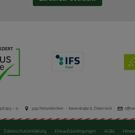
416 503 – 0
3252
Petzenkirchen
-
Kaiserstraße 8
,
Österreich
office
Datenschutzerklärung
Einkaufsbedingungen
AGBs
Hinwe