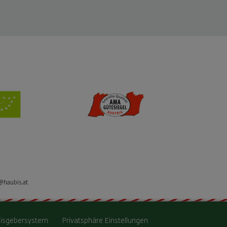
@haubis.at
isgebersystem
Privatsphäre Einstellungen