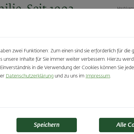
ilie. Seit 1902.
Haubivers
ernehmen
Geschäftskunden
Karriere
Kontakt
Ak
en zwei Funktionen: Zum einen sind sie erforderlich für die 
s unsere Inhalte für Sie immer weiter verbessern. Hierzu we
Produkte aus der Backstube e
nverständnis in die Verwendung der Cookies können Sie jeder
rer
Datenschutzerklärung
und zu uns im
Impressum
.
die Qual der Wahl zu haben? Noch dazu, wenn so großer Wert au
 Zutaten und Handwerk, das seinen Namen auch verdient – das
Finden Sie Ihr Lieblingsprodukt
Speichern
Alle C