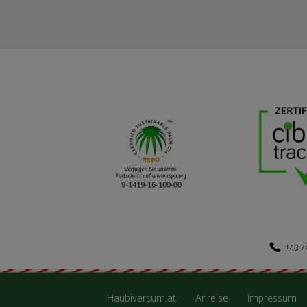
+43 7
Haubiversum.at
Anreise
Impressum