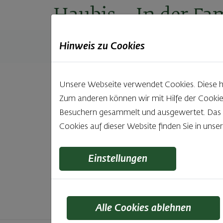
Haubis
– In der Fam
Hinweis zu Cookies
Produkte
Backstuben
Einkaufen
Unt
Unsere Webseite verwendet Cookies. Diese hab
Zum anderen können wir mit Hilfe der Cookie
Unsere 
Besuchern gesammelt und ausgewertet. Das Ei
Cookies auf dieser Website finden Sie in unse
Was gibt es Schöneres, als bei Brot & Gebäck 
wie bei Haubis. Beste
Einstellungen
Alle Cookies ablehnen