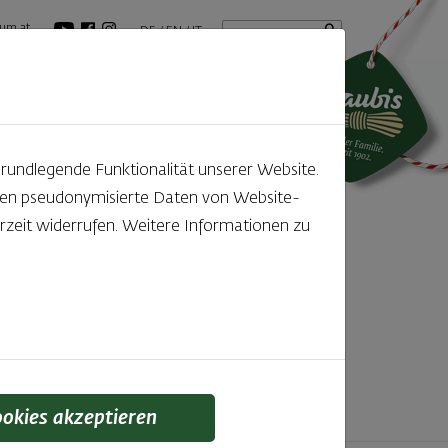
Startseite
Suchbegriff
um.at
DE
EN
IT
tuelles
GenussBlog
grundlegende Funktionalität unserer Website.
rden pseudonymisierte Daten von Website-
ntdecken
zeit widerrufen. Weitere Informationen zu
f den kleinen, feinen Unterschied gelegt wird,
 schmeckt man einfach!
ookies akzeptieren