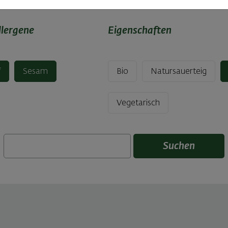
llergene
Eigenschaften
f
Sesam
Bio
Natursauerteig
Vegetarisch
Suchen