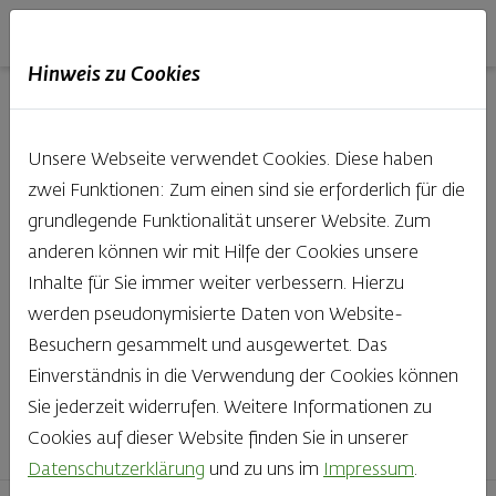
Haubis
DE
EN
IT
Hinweis zu Cookies
Unsere Produkte aus der
Unsere Webseite verwendet Cookies. Diese haben
Backstube entdecken
zwei Funktionen: Zum einen sind sie erforderlich für die
grundlegende Funktionalität unserer Website. Zum
Was gibt es Schöneres, als bei Brot & Gebäck die Qual
anderen können wir mit Hilfe der Cookies unsere
der Wahl zu haben? Noch dazu, wenn so großer Wert
Inhalte für Sie immer weiter verbessern. Hierzu
auf den kleinen, feinen Unterschied gelegt wird, wie bei
werden pseudonymisierte Daten von Website-
Haubis. Beste Zutaten und Handwerk, das seinen
Besuchern gesammelt und ausgewertet. Das
Namen auch verdient – das schmeckt man einfach!
Einverständnis in die Verwendung der Cookies können
Sie jederzeit widerrufen. Weitere Informationen zu
Finden Sie Ihr Lieblingsprodukt
Cookies auf dieser Website finden Sie in unserer
Datenschutzerklärung
und zu uns im
Impressum
.