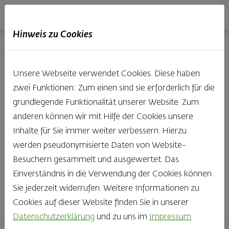
Haubis
DE
EN
IT
Hinweis zu Cookies
Unsere Produkte aus der
Unsere Webseite verwendet Cookies. Diese haben
Backstube entdecken
zwei Funktionen: Zum einen sind sie erforderlich für die
grundlegende Funktionalität unserer Website. Zum
Was gibt es Schöneres, als bei Brot & Gebäck die Qual
anderen können wir mit Hilfe der Cookies unsere
der Wahl zu haben? Noch dazu, wenn so großer Wert
Inhalte für Sie immer weiter verbessern. Hierzu
auf den kleinen, feinen Unterschied gelegt wird, wie bei
werden pseudonymisierte Daten von Website-
Haubis. Beste Zutaten und Handwerk, das seinen
Besuchern gesammelt und ausgewertet. Das
Namen auch verdient – das schmeckt man einfach!
Einverständnis in die Verwendung der Cookies können
Sie jederzeit widerrufen. Weitere Informationen zu
Finden Sie Ihr Lieblingsprodukt
Cookies auf dieser Website finden Sie in unserer
Datenschutzerklärung
und zu uns im
Impressum
.