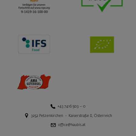
+43 7416 503 – 0
3252
Petzenkirchen
-
Kaiserstraße 8
,
Österreich
office@haubis.at