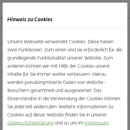
Haubis
DE
EN
IT
Hinweis zu Cookies
Unsere Produkte aus der
Unsere Webseite verwendet Cookies. Diese haben
Backstube entdecken
zwei Funktionen: Zum einen sind sie erforderlich für die
grundlegende Funktionalität unserer Website. Zum
Was gibt es Schöneres, als bei Brot & Gebäck die Qual
anderen können wir mit Hilfe der Cookies unsere
der Wahl zu haben? Noch dazu, wenn so großer Wert
Inhalte für Sie immer weiter verbessern. Hierzu
auf den kleinen, feinen Unterschied gelegt wird, wie bei
werden pseudonymisierte Daten von Website-
Haubis. Beste Zutaten und Handwerk, das seinen
Besuchern gesammelt und ausgewertet. Das
Namen auch verdient – das schmeckt man einfach!
Einverständnis in die Verwendung der Cookies können
Sie jederzeit widerrufen. Weitere Informationen zu
Finden Sie Ihr Lieblingsprodukt
Cookies auf dieser Website finden Sie in unserer
Datenschutzerklärung
und zu uns im
Impressum
.