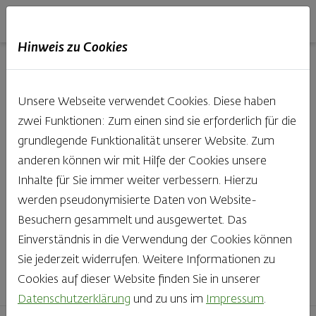
Haubis
DE
EN
IT
Hinweis zu Cookies
Unsere Produkte aus der
Unsere Webseite verwendet Cookies. Diese haben
Backstube entdecken
zwei Funktionen: Zum einen sind sie erforderlich für die
grundlegende Funktionalität unserer Website. Zum
Was gibt es Schöneres, als bei Brot & Gebäck die Qual
anderen können wir mit Hilfe der Cookies unsere
der Wahl zu haben? Noch dazu, wenn so großer Wert
Inhalte für Sie immer weiter verbessern. Hierzu
auf den kleinen, feinen Unterschied gelegt wird, wie bei
werden pseudonymisierte Daten von Website-
Haubis. Beste Zutaten und Handwerk, das seinen
Besuchern gesammelt und ausgewertet. Das
Namen auch verdient – das schmeckt man einfach!
Einverständnis in die Verwendung der Cookies können
Sie jederzeit widerrufen. Weitere Informationen zu
Finden Sie Ihr Lieblingsprodukt
Cookies auf dieser Website finden Sie in unserer
Datenschutzerklärung
und zu uns im
Impressum
.