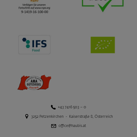
+43 7416 503 – 0
3252
Petzenkirchen
-
Kaiserstraße 8
,
Österreich
office@haubis.at