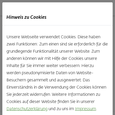
Haubis
DE
EN
IT
Hinweis zu Cookies
Unsere Produkte aus der
Unsere Webseite verwendet Cookies. Diese haben
Backstube entdecken
zwei Funktionen: Zum einen sind sie erforderlich für die
grundlegende Funktionalität unserer Website. Zum
Was gibt es Schöneres, als bei Brot & Gebäck die Qual
anderen können wir mit Hilfe der Cookies unsere
der Wahl zu haben? Noch dazu, wenn so großer Wert
Inhalte für Sie immer weiter verbessern. Hierzu
auf den kleinen, feinen Unterschied gelegt wird, wie bei
werden pseudonymisierte Daten von Website-
Haubis. Beste Zutaten und Handwerk, das seinen
Besuchern gesammelt und ausgewertet. Das
Namen auch verdient – das schmeckt man einfach!
Einverständnis in die Verwendung der Cookies können
Sie jederzeit widerrufen. Weitere Informationen zu
Finden Sie Ihr Lieblingsprodukt
Cookies auf dieser Website finden Sie in unserer
Datenschutzerklärung
und zu uns im
Impressum
.