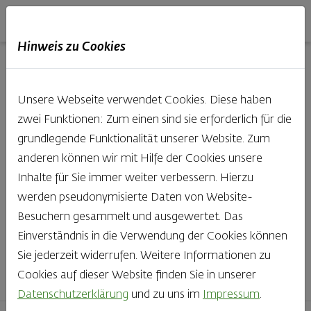
Haubis
DE
EN
IT
Hinweis zu Cookies
Unsere Produkte aus der
Unsere Webseite verwendet Cookies. Diese haben
Backstube entdecken
zwei Funktionen: Zum einen sind sie erforderlich für die
grundlegende Funktionalität unserer Website. Zum
Was gibt es Schöneres, als bei Brot & Gebäck die Qual
anderen können wir mit Hilfe der Cookies unsere
der Wahl zu haben? Noch dazu, wenn so großer Wert
Inhalte für Sie immer weiter verbessern. Hierzu
auf den kleinen, feinen Unterschied gelegt wird, wie bei
werden pseudonymisierte Daten von Website-
Haubis. Beste Zutaten und Handwerk, das seinen
Besuchern gesammelt und ausgewertet. Das
Namen auch verdient – das schmeckt man einfach!
Einverständnis in die Verwendung der Cookies können
Sie jederzeit widerrufen. Weitere Informationen zu
Finden Sie Ihr Lieblingsprodukt
Cookies auf dieser Website finden Sie in unserer
Datenschutzerklärung
und zu uns im
Impressum
.