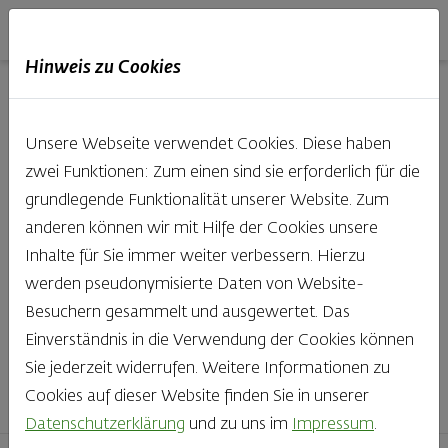
Haubis
DE
EN
IT
Hinweis zu Cookies
Unsere Produkte aus der
Unsere Webseite verwendet Cookies. Diese haben
Backstube entdecken
zwei Funktionen: Zum einen sind sie erforderlich für die
grundlegende Funktionalität unserer Website. Zum
Was gibt es Schöneres, als bei Brot & Gebäck die Qual
anderen können wir mit Hilfe der Cookies unsere
der Wahl zu haben? Noch dazu, wenn so großer Wert
Inhalte für Sie immer weiter verbessern. Hierzu
auf den kleinen, feinen Unterschied gelegt wird, wie bei
werden pseudonymisierte Daten von Website-
Haubis. Beste Zutaten und Handwerk, das seinen
Besuchern gesammelt und ausgewertet. Das
Namen auch verdient – das schmeckt man einfach!
Einverständnis in die Verwendung der Cookies können
Sie jederzeit widerrufen. Weitere Informationen zu
Finden Sie Ihr Lieblingsprodukt
Cookies auf dieser Website finden Sie in unserer
Datenschutzerklärung
und zu uns im
Impressum
.