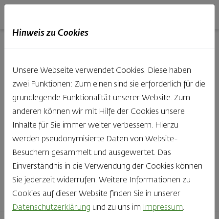
Haubis
DE
EN
IT
Hinweis zu Cookies
Unsere Produkte aus der
Unsere Webseite verwendet Cookies. Diese haben
Backstube entdecken
zwei Funktionen: Zum einen sind sie erforderlich für die
grundlegende Funktionalität unserer Website. Zum
Was gibt es Schöneres, als bei Brot & Gebäck die Qual
anderen können wir mit Hilfe der Cookies unsere
der Wahl zu haben? Noch dazu, wenn so großer Wert
Inhalte für Sie immer weiter verbessern. Hierzu
auf den kleinen, feinen Unterschied gelegt wird, wie bei
werden pseudonymisierte Daten von Website-
Haubis. Beste Zutaten und Handwerk, das seinen
Besuchern gesammelt und ausgewertet. Das
Namen auch verdient – das schmeckt man einfach!
Einverständnis in die Verwendung der Cookies können
Sie jederzeit widerrufen. Weitere Informationen zu
Finden Sie Ihr Lieblingsprodukt
Cookies auf dieser Website finden Sie in unserer
Datenschutzerklärung
und zu uns im
Impressum
.