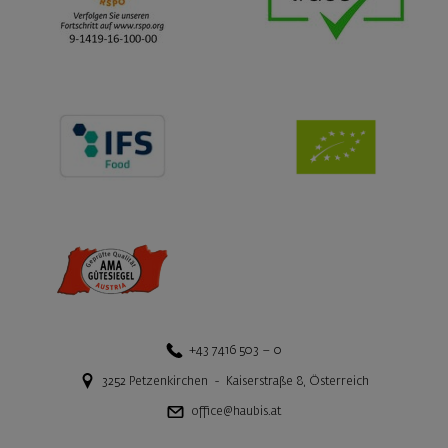
+43 7416 503 – 0
3252
Petzenkirchen
-
Kaiserstraße 8
,
Österreich
office@haubis.at